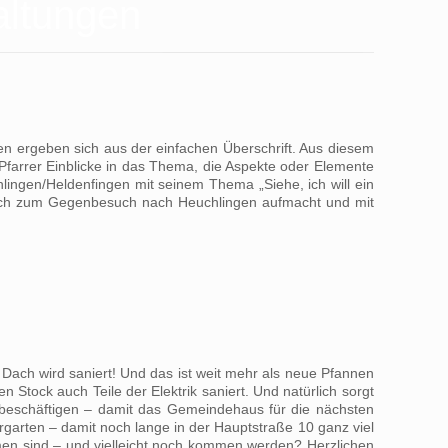
altungen
n ergeben sich aus der einfachen Überschrift. Aus diesem
Pfarrer Einblicke in das Thema, die Aspekte oder Elemente
lingen/Heldenfingen mit seinem Thema „Siehe, ich will ein
s sich zum Gegenbesuch nach Heuchlingen aufmacht und mit
ach wird saniert! Und das ist weit mehr als neue Pfannen
Stock auch Teile der Elektrik saniert. Und natürlich sorgt
 beschäftigen – damit das Gemeindehaus für die nächsten
ergarten – damit noch lange in der Hauptstraße 10 ganz viel
men sind – und vielleicht noch kommen werden? Herzlichen