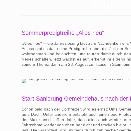
Aktuell
Sommerpredigtreihe „Alles neu“
„Alles neu“ -- die Jahreslosung lädt zum Nachdenken ein
Anlass gibt es dazu eine Predigtreihe über die Zeit der 
wahrnehmen und beleuchten, und touren damit durch den Di
Neues schaffen, jetzt wächst es auf, erkennt ihr's denn
seinem Thema dann am 23. August zu Hause in Steinheim 
Start Sanierung Gemeindehaus nach der Do
Schon bald nach der Dorffreizeit wird es ernst: Ums Gem
aufs Dach. Unter anderem entsteht auch eine neue Photovol
der Maler anschließen dafür, dass alles auch wieder or
Jahrzehnte wieder von oben her dicht und trocken bleibt. I
lebt! Die Finanzlast wird übrigens durch zahlreiche Spe