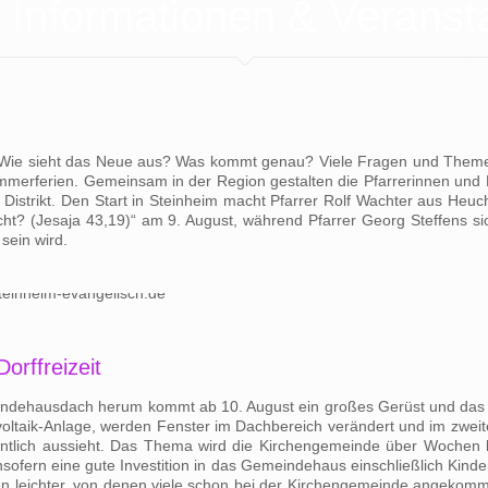
e Informationen & Veranst
. Wie sieht das Neue aus? Was kommt genau? Viele Fragen und Theme
Sommerferien. Gemeinsam in der Region gestalten die Pfarrerinnen und 
strikt. Den Start in Steinheim macht Pfarrer Rolf Wachter aus Heuch
 nicht? (Jesaja 43,19)“ am 9. August, während Pfarrer Georg Steffen
sein wird.
rffreizeit
eindehausdach herum kommt ab 10. August ein großes Gerüst und das D
taik-Anlage, werden Fenster im Dachbereich verändert und im zweiten 
dentlich aussieht. Das Thema wird die Kirchengemeinde über Wochen
nsofern eine gute Investition in das Gemeindehaus einschließlich Kind
nden leichter, von denen viele schon bei der Kirchengemeinde angekom