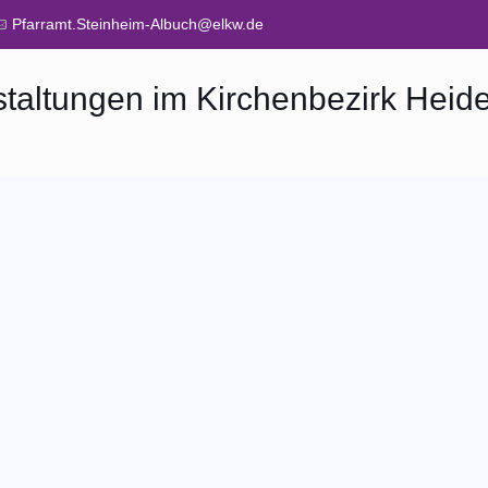
Pfarramt.Steinheim-Albuch@elkw.de
taltungen im Kirchenbezirk Hei