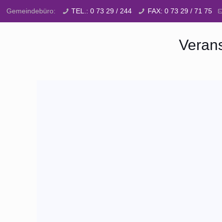
Gemeindebüro:
TEL.: 0 73 29 / 244
FAX: 0 73 29 / 71 75
Verans