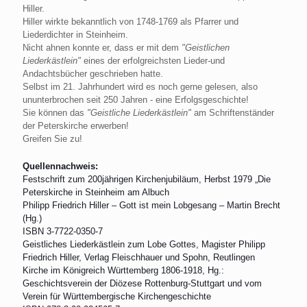
Hiller.
Hiller wirkte bekanntlich von 1748-1769 als Pfarrer und
Liederdichter in Steinheim.
Nicht ahnen konnte er, dass er mit dem
"Geistlichen
Liederkästlein"
eines der erfolgreichsten Lieder-und
Andachtsbücher geschrieben hatte.
Selbst im 21. Jahrhundert wird es noch gerne gelesen, also
ununterbrochen seit 250 Jahren - eine Erfolgsgeschichte!
Sie können das
"Geistliche Liederkästlein"
am Schriftenständer
der Peterskirche erwerben!
Greifen Sie zu!
Quellennachweis:
Festschrift zum 200jährigen Kirchenjubiläum, Herbst 1979 „Die
Peterskirche in Steinheim am Albuch
Philipp Friedrich Hiller – Gott ist mein Lobgesang – Martin Brecht
(Hg.)
ISBN 3-7722-0350-7
Geistliches Liederkästlein zum Lobe Gottes, Magister Philipp
Friedrich Hiller, Verlag Fleischhauer und Spohn, Reutlingen
Kirche im Königreich Württemberg 1806-1918, Hg.:
Geschichtsverein der Diözese Rottenburg-Stuttgart und vom
Verein für Württembergische Kirchengeschichte