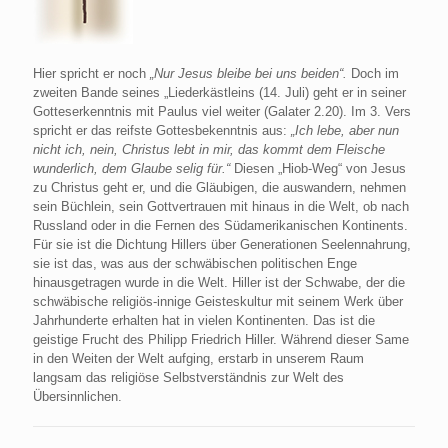
Hier spricht er noch
„Nur Jesus bleibe bei uns beiden“.
Doch im
zweiten Bande seines „Liederkästleins (14. Juli) geht er in seiner
Gotteserkenntnis mit Paulus viel weiter (Galater 2.20). Im 3. Vers
spricht er das reifste Gottesbekenntnis aus:
„Ich lebe, aber nun
nicht ich, nein, Christus lebt in mir, das kommt dem Fleische
wunderlich, dem Glaube selig für.“
Diesen „Hiob-Weg“ von Jesus
zu Christus geht er, und die Gläubigen, die auswandern, nehmen
sein Büchlein, sein Gottvertrauen mit hinaus in die Welt, ob nach
Russland oder in die Fernen des Südamerikanischen Kontinents.
Für sie ist die Dichtung Hillers über Generationen Seelennahrung,
sie ist das, was aus der schwäbischen politischen Enge
hinausgetragen wurde in die Welt. Hiller ist der Schwabe, der die
schwäbische religiös-innige Geisteskultur mit seinem Werk über
Jahrhunderte erhalten hat in vielen Kontinenten. Das ist die
geistige Frucht des Philipp Friedrich Hiller. Während dieser Same
in den Weiten der Welt aufging, erstarb in unserem Raum
langsam das religiöse Selbstverständnis zur Welt des
Übersinnlichen.