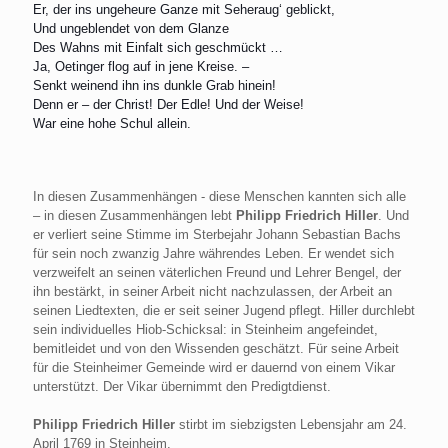
Er, der ins ungeheure Ganze mit Seheraug‘ geblickt,
Und ungeblendet von dem Glanze
Des Wahns mit Einfalt sich geschmückt …
Ja, Oetinger flog auf in jene Kreise. –
Senkt weinend ihn ins dunkle Grab hinein!
Denn er – der Christ! Der Edle! Und der Weise!
War eine hohe Schul allein.
In diesen Zusammenhängen - diese Menschen kannten sich alle
– in diesen Zusammenhängen lebt
Philipp Friedrich Hiller
. Und
er verliert seine Stimme im Sterbejahr Johann Sebastian Bachs
für sein noch zwanzig Jahre währendes Leben. Er wendet sich
verzweifelt an seinen väterlichen Freund und Lehrer Bengel, der
ihn bestärkt, in seiner Arbeit nicht nachzulassen, der Arbeit an
seinen Liedtexten, die er seit seiner Jugend pflegt. Hiller durchlebt
sein individuelles Hiob-Schicksal: in Steinheim angefeindet,
bemitleidet und von den Wissenden geschätzt. Für seine Arbeit
für die Steinheimer Gemeinde wird er dauernd von einem Vikar
unterstützt. Der Vikar übernimmt den Predigtdienst.
Philipp Friedrich Hiller
stirbt im siebzigsten Lebensjahr am 24.
April 1769 in Steinheim.