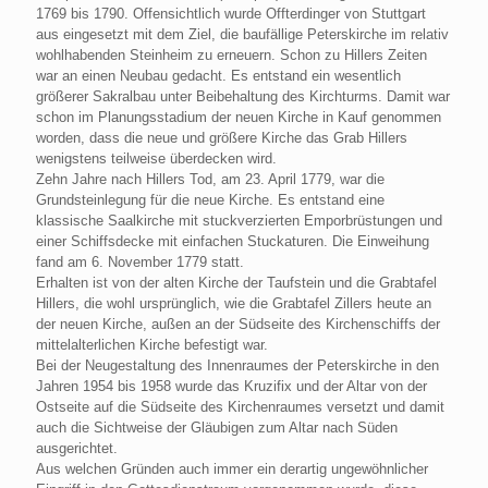
1769 bis 1790. Offensichtlich wurde Offterdinger von Stuttgart
aus eingesetzt mit dem Ziel, die baufällige Peterskirche im relativ
wohlhabenden Steinheim zu erneuern. Schon zu Hillers Zeiten
war an einen Neubau gedacht. Es entstand ein wesentlich
größerer Sakralbau unter Beibehaltung des Kirchturms. Damit war
schon im Planungsstadium der neuen Kirche in Kauf genommen
worden, dass die neue und größere Kirche das Grab Hillers
wenigstens teilweise überdecken wird.
Zehn Jahre nach Hillers Tod, am 23. April 1779, war die
Grundsteinlegung für die neue Kirche. Es entstand eine
klassische Saalkirche mit stuckverzierten Emporbrüstungen und
einer Schiffsdecke mit einfachen Stuckaturen. Die Einweihung
fand am 6. November 1779 statt.
Erhalten ist von der alten Kirche der Taufstein und die Grabtafel
Hillers, die wohl ursprünglich, wie die Grabtafel Zillers heute an
der neuen Kirche, außen an der Südseite des Kirchenschiffs der
mittelalterlichen Kirche befestigt war.
Bei der Neugestaltung des Innenraumes der Peterskirche in den
Jahren 1954 bis 1958 wurde das Kruzifix und der Altar von der
Ostseite auf die Südseite des Kirchenraumes versetzt und damit
auch die Sichtweise der Gläubigen zum Altar nach Süden
ausgerichtet.
Aus welchen Gründen auch immer ein derartig ungewöhnlicher