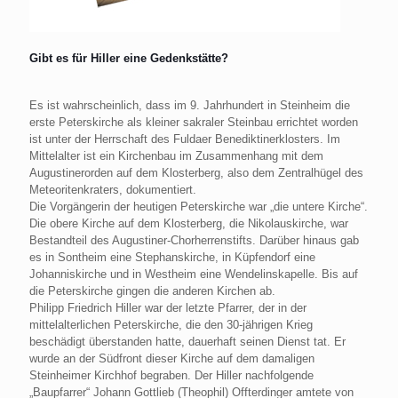
Gibt es für Hiller eine Gedenkstätte?
Es ist wahrscheinlich, dass im 9. Jahrhundert in Steinheim die
erste Peterskirche als kleiner sakraler Steinbau errichtet worden
ist unter der Herrschaft des Fuldaer Benediktinerklosters. Im
Mittelalter ist ein Kirchenbau im Zusammenhang mit dem
Augustinerorden auf dem Klosterberg, also dem Zentralhügel des
Meteoritenkraters, dokumentiert.
Die Vorgängerin der heutigen Peterskirche war „die untere Kirche“.
Die obere Kirche auf dem Klosterberg, die Nikolauskirche, war
Bestandteil des Augustiner-Chorherrenstifts. Darüber hinaus gab
es in Sontheim eine Stephanskirche, in Küpfendorf eine
Johanniskirche und in Westheim eine Wendelinskapelle. Bis auf
die Peterskirche gingen die anderen Kirchen ab.
Philipp Friedrich Hiller war der letzte Pfarrer, der in der
mittelalterlichen Peterskirche, die den 30-jährigen Krieg
beschädigt überstanden hatte, dauerhaft seinen Dienst tat. Er
wurde an der Südfront dieser Kirche auf dem damaligen
Steinheimer Kirchhof begraben. Der Hiller nachfolgende
„Baupfarrer“ Johann Gottlieb (Theophil) Offterdinger amtete von