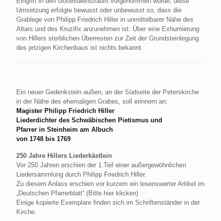
Eingriff in den Gottesdienstraum vorgenommen wurde, diese
Umsetzung erfolgte bewusst oder unbewusst so, dass die
Grablege von Philipp Friedrich Hiller in unmittelbarer Nähe des
Altars und des Kruzifix anzunehmen ist. Über eine Exhumierung
von Hillers sterblichen Überresten zur Zeit der Grundsteinlegung
des jetzigen Kirchenbaus ist nichts bekannt.
Ein neuer Gedenkstein außen, an der Südseite der Peterskirche
in der Nähe des ehemaligen Grabes, soll erinnern an:
Magister Philipp Friedrich Hiller
Liederdichter des Schwäbischen Pietismus und
Pfarrer in Steinheim am Albuch
von 1748 bis 1769
250 Jahre Hillers Liederkästlein
Vor 250 Jahren erschien der 1.Teil einer außergewöhnlichen
Liedersammlung durch Philipp Friedrich Hiller.
Zu diesem Anlass erschien vor kurzem ein lesenswerter Artikel im
„Deutschen Pfarrerblatt“.(Bitte hier klicken)
Einige kopierte Exemplare finden sich im Schriftenständer in der
Kirche.