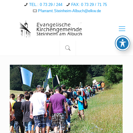
TEL.: 0 73 29 / 244
FAX: 0 73 29 / 71 75
Pfarramt.Steinheim-Albuch@elkw.de