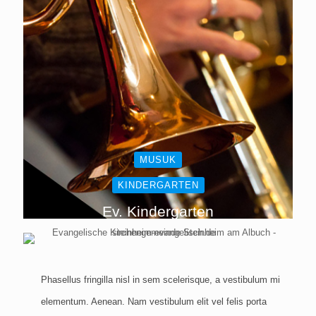
MUSUK
... und mehr
KINDERGARTEN
Ev. Kindergarten
Phasellus fringilla nisl in sem scelerisque, a vestibulum mi
elementum. Aenean. Nam vestibulum elit vel felis porta