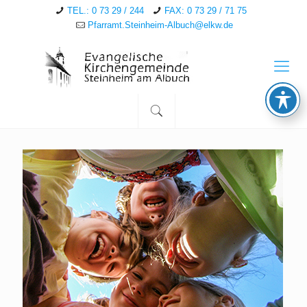
TEL.: 0 73 29 / 244
FAX: 0 73 29 / 71 75
Pfarramt.Steinheim-Albuch@elkw.de