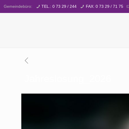
Gemeindebüro:
TEL.: 0 73 29 / 244
FAX: 0 73 29 / 71 75
Jahreslosung_2026