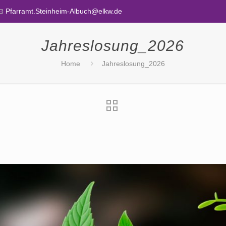
Pfarramt.Steinheim-Albuch@elkw.de
Jahreslosung_2026
Home
Jahreslosung_2026