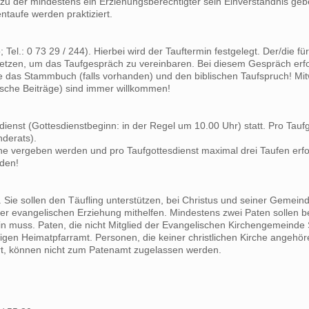
ufe, zu der mindestens ein Erziehungsberechtigter sein Einverständnis g
ntaufe werden praktiziert.
l.: 0 73 29 / 244). Hierbei wird der Tauftermin festgelegt. Der/die fü
 setzen, um das Taufgespräch zu vereinbaren. Bei diesem Gespräch erf
wie das Stammbuch (falls vorhanden) und den biblischen Taufspruch! Mi
lische Beiträge) sind immer willkommen!
enst (Gottesdienstbeginn: in der Regel um 10.00 Uhr) statt. Pro Taufg
derats).
ine vergeben werden und pro Taufgottesdienst maximal drei Taufen erf
lden!
te. Sie sollen den Täufling unterstützen, bei Christus und seiner Gemein
 der evangelischen Erziehung mithelfen. Mindestens zwei Paten sollen b
 muss. Paten, die nicht Mitglied der Evangelischen Kirchengemeinde 
igen Heimatpfarramt. Personen, die keiner christlichen Kirche angehör
iert, können nicht zum Patenamt zugelassen werden.