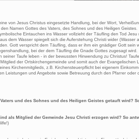
eine von Jesus Christus eingesetzte Handlung, bei der Wort, Verheißu
en Namen Gottes des Vaters, des Sohnes und des Heiligen Geistes. 
ymbolische Eintauchen ins Wasser vollzieht der Täufling den Tod Jesu
us dem Wasser spiegelt sich die Auferstehung Christi wider (Wasser a
 Gott verspricht dem Täufling, dass er ihm ein gnädiger Gott sein wi
Segenshandlung, bei der dem Täufling die Gnade Gottes zugesagt wird. 
 seiner Taufe leben - in der bewussten Hinwendung zu Christus! Tauf
st Mitglied der Ortskirchengemeinde und somit auch der Evangelischen 
 eines Kirchenmitglieds, z.B. Kirchensteuerpflicht bei eigenem Einkom
en Leistungen und Angebote sowie Betreuung durch den Pfarrer oder di
 Vaters und des Sohnes und des Heiligen Geistes getauft wird? S
 Kind als Mitglied der Gemeinde Jesu Christi erzogen wird? So antw
lfe!)