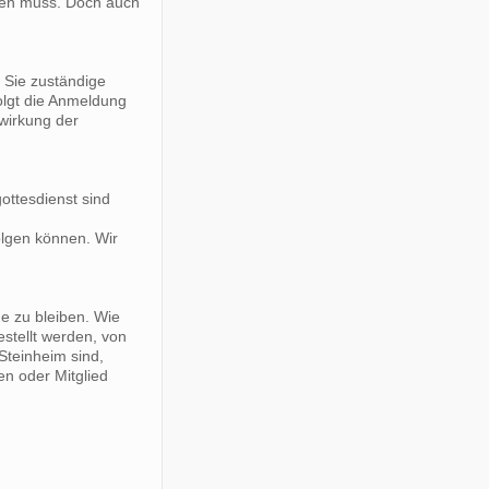
eben muss. Doch auch
r Sie zuständige
olgt die Anmeldung
twirkung der
ottesdienst sind
olgen können. Wir
de zu bleiben. Wie
estellt werden, von
Steinheim sind,
en oder Mitglied