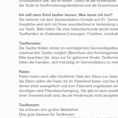
Grundsätzlich alle, die es wollen. Üblich ist die Kinderta
die Taufe im Konfirmationsgottesdienst und die Erwachsene
Ich will mein Kind taufen lassen. Was muss ich tun?
Sie nehmen mit dem Gemeindebüro Kontakt auf (Fr. Serino; Te
Geistliche wird sich mit Ihnen anschließend in Verbindung
zur Taufe. Bitte halten Sie eine Geburtsurkunde bereit so
Tauffamilien im Gottesdienst (Lesungen, Fürbitten, musika
Tauftermine:
Die Taufen finden immer im sonntäglichen Gemeindegottesdi
maximal drei Taufen möglich (Beschluss des Kirchengemein
Bitte beachten Sie, dass nur für geborene Kinder Taufterm
bitten die Familien, sich frühzeitig im Gemeindebüro zu me
Paten:
Paten treten nach alter kirchlicher Sitte den Eltern zur Sei
die Eltern sollen die Paten für ihr Patenkind beten und bei
denen einer evangelisch und zum Patenamt zugelassen sein
benötigen eine Patenbescheinigung. Die gibt es beim jeweil
einer Gemeinschaft sind, die die Kindertaufe nicht akzept
Taufkerzen:
Sie erfreuen sich großer Beliebtheit.
Eine gute Adresse für Taufkerzen: