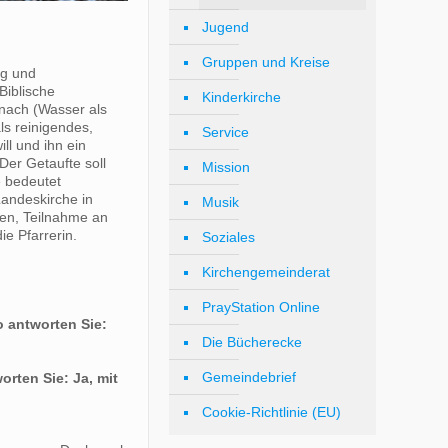
Jugend
Gruppen und Kreise
ng und
Biblische
Kinderkirche
 nach (Wasser als
ls reinigendes,
Service
ll und ihn ein
Der Getaufte soll
Mission
e bedeutet
Landeskirche in
Musik
men, Teilnahme an
e Pfarrerin.
Soziales
Kirchengemeinderat
PrayStation Online
o antworten Sie:
Die Bücherecke
Gemeindebrief
orten Sie: Ja, mit
Cookie-Richtlinie (EU)