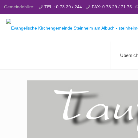
Gemeindebüro:
TEL.: 0 73 29 / 244
FAX: 0 73 29 / 71 75
Übersich