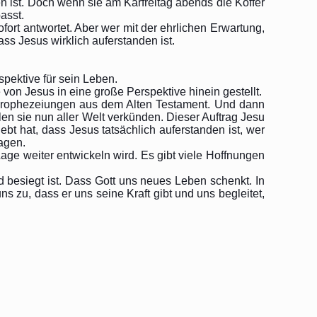
n ist. Doch wenn sie am Karfreitag abends die Koffer
asst.
ort antwortet. Aber wer mit der ehrlichen Erwartung,
ss Jesus wirklich auferstanden ist.
spektive für sein Leben.
on Jesus in eine große Perspektive hinein gestellt.
h Prophezeiungen aus dem Alten Testament. Und dann
n sie nun aller Welt verkünden. Dieser Auftrag Jesu
lebt hat, dass Jesus tatsächlich auferstanden ist, wer
sagen.
ge weiter entwickeln wird. Es gibt viele Hoffnungen
d besiegt ist. Dass Gott uns neues Leben schenkt. In
 zu, dass er uns seine Kraft gibt und uns begleitet,