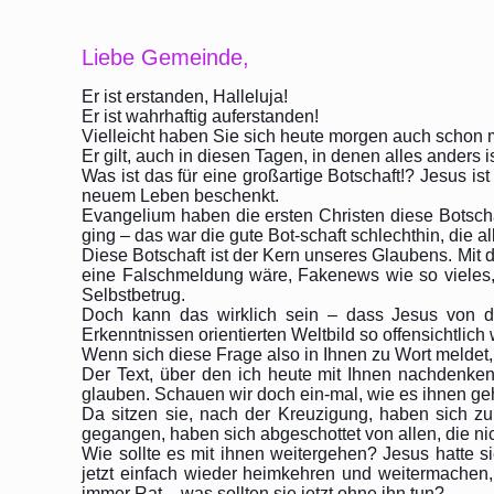
Liebe Gemeinde,
Er ist erstanden, Halleluja!
Er ist wahrhaftig auferstanden!
Vielleicht haben Sie sich heute morgen auch schon m
Er gilt, auch in diesen Tagen, in denen alles anders is
Was ist das für eine großartige Botschaft!? Jesus ist
neuem Leben beschenkt.
Evangelium haben die ersten Christen diese Botscha
ging – das war die gute Bot-schaft schlechthin, die al
Diese Botschaft ist der Kern unseres Glaubens. Mit 
eine Falschmeldung wäre, Fakenews wie so vieles,
Selbstbetrug.
Doch kann das wirklich sein – dass Jesus von d
Erkenntnissen orientierten Weltbild so offensichtlich 
Wenn sich diese Frage also in Ihnen zu Wort meldet,
Der Text, über den ich heute mit Ihnen nachdenken
glauben. Schauen wir doch ein-mal, wie es ihnen geh
Da sitzen sie, nach der Kreuzigung, haben sich zur
gegangen, haben sich abgeschottet von allen, die ni
Wie sollte es mit ihnen weitergehen? Jesus hatte s
jetzt einfach wieder heimkehren und weitermachen
immer Rat – was sollten sie jetzt ohne ihn tun?