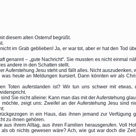
it diesem alten Osterruf begrüßt.
t.
 nicht im Grab geblieben! Ja, er war tot, aber er hat den Tod üb
ft genannt – „gute Nachricht“. Sie mussten es nicht einmal nä
les andere in den Schatten stellt.
der Auferstehung Jesu steht und fällt alles. Nicht auszudenken
 was heute an Meldungen kursiert. Dann könnten wir als Chri
en Toten auferstanden ist? Wir tun uns schwer mit etwas, 
widerspricht.
 sind Sie nicht alleine: Kann man das mit der Auferstehung gla
 möchte, zeigt uns: Zweifel an der Auferstehung Jesu sind ni
t:
ückgezogen in ein Haus, das ihnen jemand zur Verfügung gest
cht zu ihnen gehören.
ie aus ihrem Alltag, aus ihren Familien herausgerufen. Voll H
, als ob nichts gewesen wäre? Ach, wie gut war doch die Zei