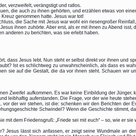
r, verzweifelt, verängstigt und ratlos.
n, die auch zu ihnen gehörten, und erzählen etwas von einem
 Kreuz genommen hatte. Jesus war tot!
luss, die Sache mit Jesus war wohl ein riesengroßer Reinfall, 
esus ihnen zuhörte. Aber erst, als er mit ihnen zu Abend isst, d
n anderen zu berichten, was sie erlebt haben.
 dass Jesus lebt. Nun steht er selbst direkt vor ihnen und spr
raubt? Ist es schlichtweg zu unwahrscheinlich, als dass es wah
hen sie auf die Gestalt, die da vor ihnen steht. Schauen wir 
keinen Zweifel aufkommen. Es war keine Einbildung der Jünger, 
und leibhaftig auferstanden. Die Frage, vor der wie heute stehen,
e, vor der wir stehen, ist die: schenken wir den Berichten der
tehungsgeschichte Schwindel? Wenn die Geschichte stimmt, dann
sie mit dem Friedensgruß: „Friede sei mit euch“ – so, wie er sie 
ger? Jesus lässt sich anfassen, er zeigt seine Wundmale an d