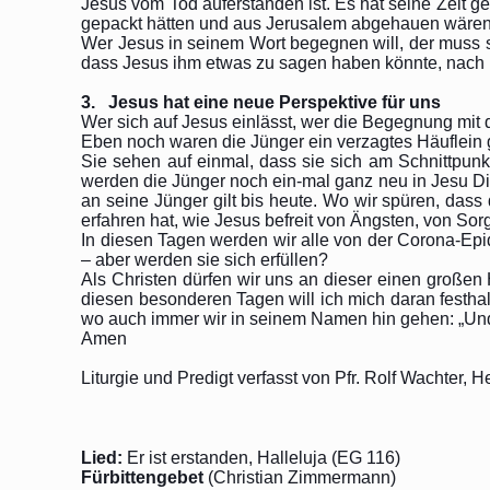
Jesus vom Tod auferstanden ist. Es hat seine Zeit g
gepackt hätten und aus Jerusalem abgehauen wären, w
Wer Jesus in seinem Wort begegnen will, der muss si
dass Jesus ihm etwas zu sagen haben könnte, nach ih
3. Jesus hat eine neue Perspektive für uns
Wer sich auf Jesus einlässt, wer die Begegnung mit 
Eben noch waren die Jünger ein verzagtes Häuflein g
Sie sehen auf einmal, dass sie sich am Schnittpun
werden die Jünger noch ein-mal ganz neu in Jesu Di
an seine Jünger gilt bis heute. Wo wir spüren, dass d
erfahren hat, wie Jesus befreit von Ängsten, von Sor
In diesen Tagen werden wir alle von der Corona-Epi
– aber werden sie sich erfüllen?
Als Christen dürfen wir uns an dieser einen großen 
diesen besonderen Tagen will ich mich daran festhal
wo auch immer wir in seinem Namen hin gehen: „Und s
Amen
Liturgie und Predigt verfasst von Pfr. Rolf Wachter, 
Lied:
Er ist erstanden, Halleluja (EG 116)
Fürbittengebet
(Christian Zimmermann)