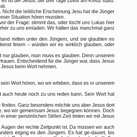
es ist der Jesus, der drei Tage zuvor am Kreuz starb.
at.
. Nicht die leibliche Erscheinung Jesu hat die Jünger
ieser Situation hören mussten.
r der Frage: stimmt das, oder tischt uns Lukas hier
ierher zu uns einladen. Wir hätten das manchmal ganz
stand mitten unter den Jüngern, und sie glaubten es
enst feiern – würden wir es wirklich glauben, oder
icht nur glauben, man muss es glauben. Denn unserem
rtrauen. Entscheidend für die Jünger war, dass Jesus
en Jesus beim Wort nehmen.
sein Wort hören, wo wir erleben, dass es in unserem
ht auch heute noch zu uns reden kann. Sein Wort hat
te finden. Ganz besonders möchte uns aber Jesus dort
che, wo wir gemeinsam Jesus begegnen können. Doch
n einer persönlichen Stillen Zeit treten wir mit Jesus
 Augen der rechte Zeitpunkt ist. Da müssen wir auch
anders erging es den Jüngern. Es hat ge-dauert, bis