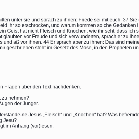
 mitten unter sie und sprach zu ihnen: Friede sei mit euch! 37 Si
 seid ihr so erschrocken, und warum kommen solche Gedanken
ein Geist hat nicht Fleisch und Knochen, wie ihr seht, dass ich s
t glaubten vor Freude und sich verwunderten, sprach er zu ihne
s und aß vor ihnen. 44 Er sprach aber zu ihnen: Das sind meine
 mir geschrieben steht im Gesetz des Mose, in den Propheten un
n Fragen über den Text nachdenken.
ht zu nehmen?
n Augen der Jünger.
erstande-ne Jesus „Fleisch“ und „Knochen“ hat? Was befremde
ng Jesu?
gt im Anhang (vor)lesen.