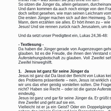
So sitzen die Jünger da, allein gelassen, durcheinande
Und dann kommen da auch noch einige von den Fraue
doch selbst gesehen, wie man seinen Leichnam vom
Die ersten Jünger machen sich auf den Heimweg. Sch
Mann, dem erzählen sie alles. Er hört ihnen zu – wie J
Jesus! Und sie rennen zurück nach Jerusalem, um de
Und da setzt unser Predigttext ein, Lukas 24,36-48:
- Textlesung -
Da haben die Jünger gerade von Augenzeugen gehört,
glauben. Ist es die Freude, die ihnen den Verstand 
Auferstehungsbotschaft zu glauben. Voll Zweifel se
Zweifel hinweghilft.
1. Jesus ist ganz für seine Jünger da
Jesus ist ganz da! Da lässt der Bericht von Lukas 
des Problems präsentierte – nein, Jesus ist wirklich 
wir uns das eher geistig vorstellen sollen. Die Frag
nicht? Haben sie Recht – oder ist die ganze Aufers
eindeutig.
Jesus ist ganz und gar für seine Jünger da. Er grüßt 
ihre Zweifel und geht auf sie ein.
Vielleicht ist er ja ein Geist? Oder ein Doppelgän