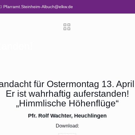
Pfarramt.Steinheim-Albuch@elkw.de
standen!
ndacht für Ostermontag 13. Apri
Er ist wahrhaftig auferstanden!
„Himmlische Höhenflüge“
Pfr. Rolf Wachter, Heuchlingen
Download: