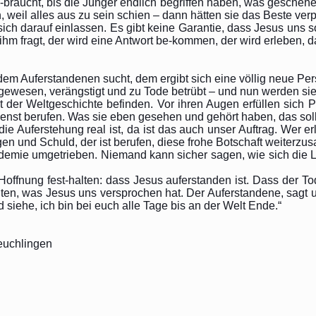
e-braucht, bis die Jünger endlich begriffen haben, was geschehe
eil alles aus zu sein schien – dann hätten sie das Beste verp
ch darauf einlassen. Es gibt keine Garantie, dass Jesus uns sof
m fragt, der wird eine Antwort be-kommen, der wird erleben, da
dem Auferstandenen sucht, dem ergibt sich eine völlig neue Per
ewesen, verängstigt und zu Tode betrübt – und nun werden sie v
kt der Weltgeschichte befinden. Vor ihren Augen erfüllen sic
enst berufen. Was sie eben gesehen und gehört haben, das solle
ie Auferstehung real ist, da ist das auch unser Auftrag. Wer er
gen und Schuld, der ist berufen, diese frohe Botschaft weiterzu
demie umgetrieben. Niemand kann sicher sagen, wie sich die La
Hoffnung fest-halten: dass Jesus auferstanden ist. Dass der To
ten, was Jesus uns versprochen hat. Der Auferstandene, sagt uns
iehe, ich bin bei euch alle Tage bis an der Welt Ende.“
Heuchlingen