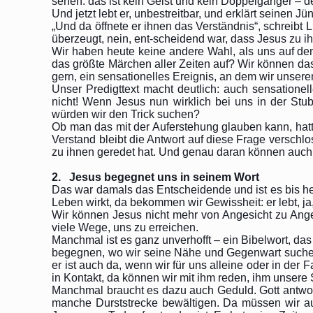
sehen: das ist kein Geist und kein Doppelgänger – de
Und jetzt lebt er, unbestreitbar, und erklärt seinen J
„Und da öffnete er ihnen das Verständnis“, schreibt 
überzeugt, nein, ent-scheidend war, dass Jesus zu ih
Wir haben heute keine andere Wahl, als uns auf den
das größte Märchen aller Zeiten auf? Wir können das
gern, ein sensationelles Ereignis, an dem wir unse
Unser Predigttext macht deutlich: auch sensationel
nicht! Wenn Jesus nun wirklich bei uns in der Stu
würden wir den Trick suchen?
Ob man das mit der Auferstehung glauben kann, hatt
Verstand bleibt die Antwort auf diese Frage verschl
zu ihnen geredet hat. Und genau daran können auch 
2. Jesus begegnet uns in seinem Wort
Das war damals das Entscheidende und ist es bis he
Leben wirkt, da bekommen wir Gewissheit: er lebt, ja,
Wir können Jesus nicht mehr von Angesicht zu Anges
viele Wege, uns zu erreichen.
Manchmal ist es ganz unverhofft – ein Bibelwort, da
begegnen, wo wir seine Nähe und Gegenwart suchen
er ist auch da, wenn wir für uns alleine oder in der 
in Kontakt, da können wir mit ihm reden, ihm unsere
Manchmal braucht es dazu auch Geduld. Gott antwort
manche Durststrecke bewältigen. Da müssen wir auch