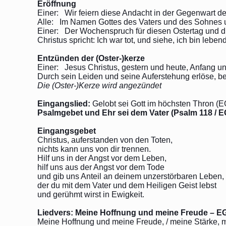
Eröffnung
Einer: Wir feiern diese Andacht in der Gegenwart de
Alle: Im Namen Gottes des Vaters und des Sohnes u
Einer: Der Wochenspruch für diesen Ostertag und 
Christus spricht: Ich war tot, und siehe, ich bin le
Entzünden der (Oster-)kerze
Einer: Jesus Christus, gestern und heute, Anfang und
Durch sein Leiden und seine Auferstehung erlöse, b
Die (Oster-)Kerze wird angezündet
Eingangslied:
Gelobt sei Gott im höchsten Thron (E
Psalmgebet und Ehr sei dem Vater (Psalm 118 / E
Eingangsgebet
Christus, auferstanden von den Toten,
nichts kann uns von dir trennen.
Hilf uns in der Angst vor dem Leben,
hilf uns aus der Angst vor dem Tode
und gib uns Anteil an deinem unzerstörbaren Leben,
der du mit dem Vater und dem Heiligen Geist lebst
und gerühmt wirst in Ewigkeit.
Liedvers: Meine Hoffnung und meine Freude – E
Meine Hoffnung und meine Freude, / meine Stärke, mein 