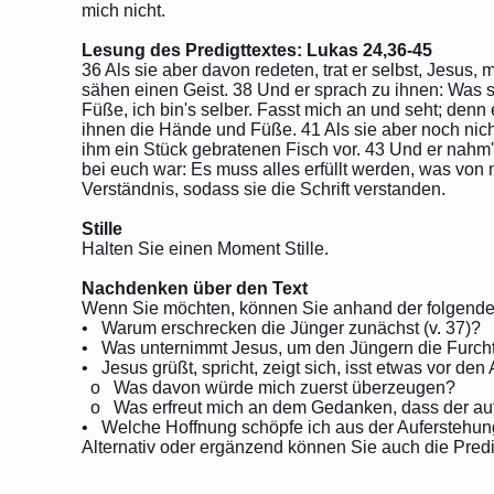
mich nicht.
Lesung des Predigttextes: Lukas 24,36-45
36 Als sie aber davon redeten, trat er selbst, Jesus,
sähen einen Geist. 38 Und er sprach zu ihnen: Was
Füße, ich bin's selber. Fasst mich an und seht; denn 
ihnen die Hände und Füße. 41 Als sie aber noch nich
ihm ein Stück gebratenen Fisch vor. 43 Und er nahm'
bei euch war: Es muss alles erfüllt werden, was von
Verständnis, sodass sie die Schrift verstanden.
Stille
Halten Sie einen Moment Stille.
Nachdenken über den Text
Wenn Sie möchten, können Sie anhand der folgende
• Warum erschrecken die Jünger zunächst (v. 37)?
• Was unternimmt Jesus, um den Jüngern die Furc
• Jesus grüßt, spricht, zeigt sich, isst etwas vor de
o Was davon würde mich zuerst überzeugen?
o Was erfreut mich an dem Gedanken, dass der auf
• Welche Hoffnung schöpfe ich aus der Auferstehu
Alternativ oder ergänzend können Sie auch die Predi