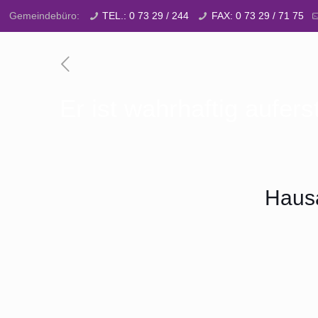
Gemeindebüro:
TEL.: 0 73 29 / 244
FAX: 0 73 29 / 71 75
Er ist wahrhaftig aufer
Hausa