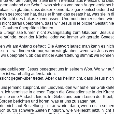
r da vor den Jüngern steht ist ein Mensch aus Fleisch und Blut, 
üngern anhand der Schrift, was sich da vor ihren Augen ereignet h
Lukas. Ich glaube, dass dieser kleine Satz ganz entscheidend ist
nen gesprochen hat, dass er ihnen das gesagt hat, was sie in d
 Bericht des Lukas zu verlassen. Und noch immer stehen wir vo
 nicht daran überprüfen, dass wir Jesus in leiblicher Gestalt h
ren Glauben überprüfen können.
le Ereignisse führen nicht zwangsläufig zum Glauben. Jesus 
be stünde, oder der Küche, oder wo immer wir gerade Gottesdi
en wir am Anfang gefragt. Die Antwort lautet: man kann es n
ossen – wir finden sie nur, wenn wir glauben, wenn wir Jesus ve
wir überprüfen, ob das mit der Auferstehung stimmt: wir könn
ute geblieben: Jesus begegnet uns in seinem Wort. Wo wir auf 
 er ist wahrhaftig auferstanden.
icht gegen-über treten. Aber das heißt nicht, dass Jesus nic
s uns jemand zuspricht, ein Liedvers, den wir auf einer Grußkar
. Ich vermisse in diesen Tagen die Gottesdienste in der Kir
Familie eine Andacht feiern. Im Gebet und beim Lesen der Bibel, i
 Sorgen berichten und hören, was er uns zu sagen hat.
et nicht auf Bestellung – er antwortet dann, wenn es in seinen
 durch schwere Zeiten hindurch, wie vielleicht jetzt. Nicht 